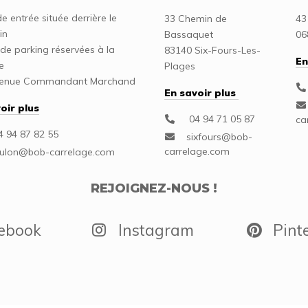
 entrée située derrière le
33 Chemin de
43
in
Bassaquet
06
de parking réservées à la
83140 Six-Fours-Les-
En
le
Plages
venue Commandant Marchand
En savoir plus
oir plus
04 94 71 05 87
 94 87 82 55
REJOIGNEZ-NOUS !
ebook
Instagram
Pinte