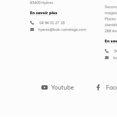
83400 Hyères
Seconde
En savoir plus
magas
Places 
04 94 01 27 18
clientè
268 A
En sav
04
Youtube
Fac