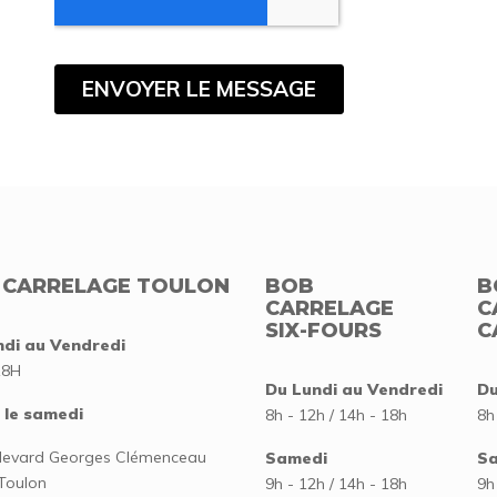
 CARRELAGE TOULON
BOB
B
CARRELAGE
C
SIX-FOURS
C
ndi au Vendredi
18H
Du Lundi au Vendredi
Du
 le samedi
8h - 12h / 14h - 18h
8h
levard Georges Clémenceau
Samedi
S
Toulon
9h - 12h / 14h - 18h
9h