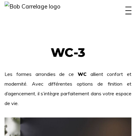
INTÉRIEUR
EXTÉRIEUR
PISCINE
WC-3
BOBYFAMILY
Les formes arrondies de ce
WC
allient confort et
RÉALISATIONS
modernité. Avec différentes options de finition et
OUTIL CONCEPTION
d’agencement, il s’intègre parfaitement dans votre espace
de vie.
CONTACT