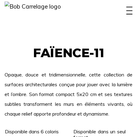
INTÉRIEUR
EXTÉRIEUR
PISCINE
FAÏENCE-11
BOBYFAMILY
Opaque, douce et tridimensionnelle, cette collection de
RÉALISATIONS
surfaces architecturales conçue pour jouer avec la lumière
OUTIL CONCEPTION
et l’ombre. Son format compact 5x20 cm et ses textures
subtiles transforment les murs en éléments vivants, où
CONTACT
chaque relief apporte profondeur et dynamisme.
Disponible dans 6 coloris
Disponible dans un seul