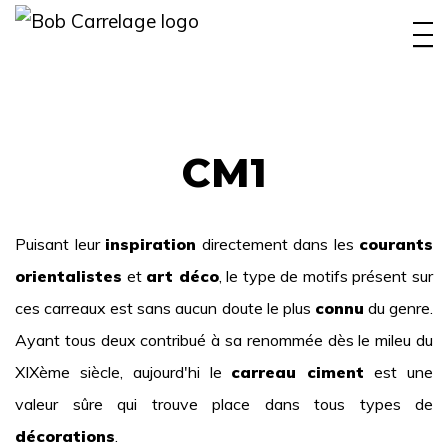
INTÉRIEUR
EXTÉRIEUR
PISCINE
CM1
BOBYFAMILY
Puisant leur
inspiration
directement dans les
courants
RÉALISATIONS
orientalistes
et
art déco
, le type de motifs présent sur
OUTIL CONCEPTION
ces carreaux est sans aucun doute le plus
connu
du genre.
Ayant tous deux contribué à sa renommée dès le mileu du
CONTACT
XIXème siècle, aujourd'hi le
carreau ciment
est une
valeur sûre qui trouve place dans tous types de
décorations
.