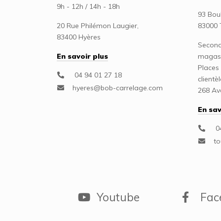
9h - 12h / 14h - 18h
93 Bou
20 Rue Philémon Laugier,
83000 
83400 Hyères
Seconde
En savoir plus
magas
Places 
04 94 01 27 18
clientè
268 A
En sav
04
Youtube
Fac