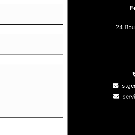
F
24 Bou
stge
serv