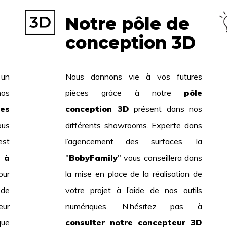
Notre pôle de
conception 3D
 un
Nous donnons vie à vos futures
nos
pièces grâce à notre
pôle
tes
conception 3D
présent dans nos
ous
différents showrooms. Experte dans
st
l’agencement des surfaces, la
 à
"
BobyFamily
" vous conseillera dans
ur
la mise en place de la réalisation de
 de
votre projet à l’aide de nos outils
eur
numériques. N’hésitez pas à
que
consulter notre concepteur 3D