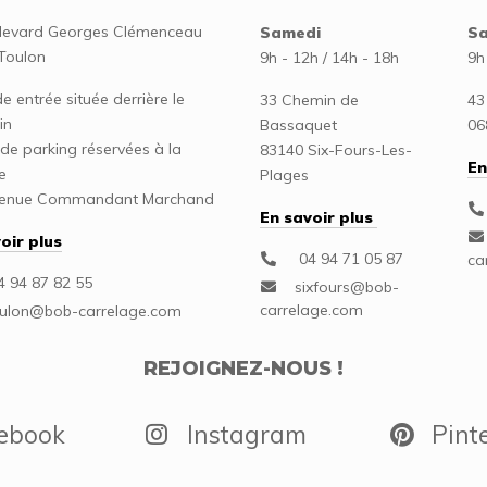
levard Georges Clémenceau
Samedi
S
Toulon
9h - 12h / 14h - 18h
9h
 entrée située derrière le
33 Chemin de
43
in
Bassaquet
06
de parking réservées à la
83140 Six-Fours-Les-
En
le
Plages
venue Commandant Marchand
En savoir plus
oir plus
04 94 71 05 87
 94 87 82 55
REJOIGNEZ-NOUS !
ebook
Instagram
Pinte