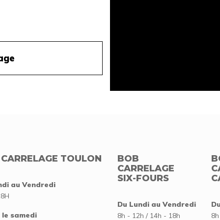
 CARRELAGE TOULON
BOB
B
CARRELAGE
C
SIX-FOURS
C
ndi au Vendredi
18H
Du Lundi au Vendredi
Du
 le samedi
8h - 12h / 14h - 18h
8h