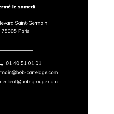
ermé le samedi
levard Saint-Germain
75005 Paris
En savoir plus
01 40 51 01 01
rmain@bob-carrelage.com
iceclient@bob-groupe.com