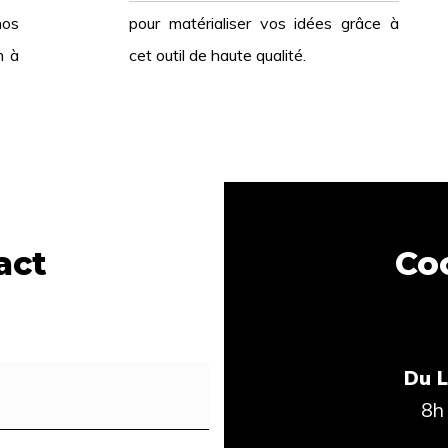
nos
pour matérialiser vos idées grâce à
n à
cet outil de haute qualité.
act
Co
Du L
8h 